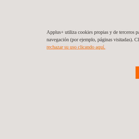
He leí
Quiero
Applus+ utiliza cookies propias y de terceros pa
Applus+ neces
nuestras acti
navegación (por ejemplo, páginas visitadas). C
autoriza a la
correo postal
rechazar su uso clicando aquí.
Le recordamos
"Darse de Baj
adjuntando un
Enviar
E